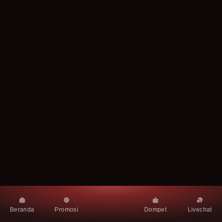
Beranda
Promosi
Dompet
Livechat