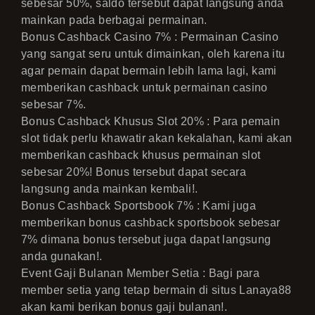
sebesar 50%, saldo tersebut dapat langsung anda
mainkan pada berbagai permainan.
Bonus Cashback Casino 7% : Permainan Casino
yang sangat seru untuk dimainkan, oleh karena itu
agar pemain dapat bermain lebih lama lagi, kami
memberikan cashback untuk permainan casino
sebesar 7%.
Bonus Cashback Khusus Slot 20% : Para pemain
slot tidak perlu khawatir akan kekalahan, kami akan
memberikan cashback khusus permainan slot
sebesar 20%! Bonus tersebut dapat secara
langsung anda mainkan kembali!.
Bonus Cashback Sportsbook 7% : Kami juga
memberikan bonus cashback sportsbook sebesar
7% dimana bonus tersebut juga dapat langsung
anda gunakan!.
Event Gaji Bulanan Member Setia : Bagi para
member setia yang tetap bermain di situs Lanaya88
akan kami berikan bonus gaji bulanan!.