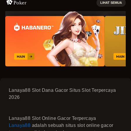
Poker
LIHAT SEMUA
Lanaya88 Slot Dana Gacor Situs Slot Terpercaya
2026
Lanaya88 Slot Online Gacor Terpercaya
Lanaya88
adalah sebuah situs slot online gacor