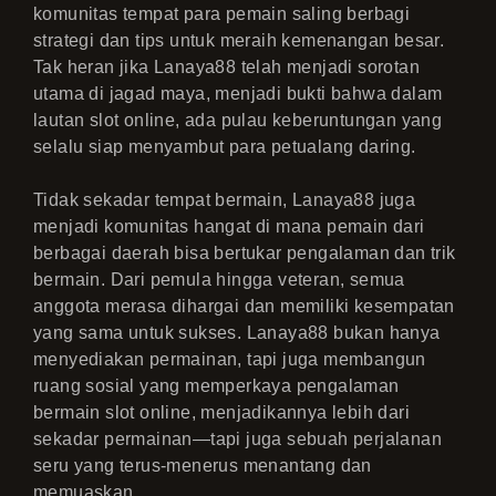
komunitas tempat para pemain saling berbagi
strategi dan tips untuk meraih kemenangan besar.
Tak heran jika Lanaya88 telah menjadi sorotan
utama di jagad maya, menjadi bukti bahwa dalam
lautan slot online, ada pulau keberuntungan yang
selalu siap menyambut para petualang daring.
Tidak sekadar tempat bermain, Lanaya88 juga
menjadi komunitas hangat di mana pemain dari
berbagai daerah bisa bertukar pengalaman dan trik
bermain. Dari pemula hingga veteran, semua
anggota merasa dihargai dan memiliki kesempatan
yang sama untuk sukses. Lanaya88 bukan hanya
menyediakan permainan, tapi juga membangun
ruang sosial yang memperkaya pengalaman
bermain slot online, menjadikannya lebih dari
sekadar permainan—tapi juga sebuah perjalanan
seru yang terus-menerus menantang dan
memuaskan.