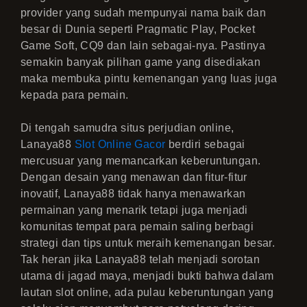
provider yang sudah mempunyai nama baik dan
besar di Dunia seperti Pragmatic Play, Pocket
Game Soft, CQ9 dan lain sebagai-nya. Pastinya
semakin banyak pilihan game yang disediakan
maka membuka pintu kemenangan yang luas juga
kepada para pemain.
Di tengah samudra situs perjudian online,
Lanaya88
Slot Online Gacor
berdiri sebagai
mercusuar yang memancarkan keberuntungan.
Dengan desain yang menawan dan fitur-fitur
inovatif, Lanaya88 tidak hanya menawarkan
permainan yang menarik tetapi juga menjadi
komunitas tempat para pemain saling berbagi
strategi dan tips untuk meraih kemenangan besar.
Tak heran jika Lanaya88 telah menjadi sorotan
utama di jagad maya, menjadi bukti bahwa dalam
lautan slot online, ada pulau keberuntungan yang