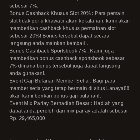
sebesar 7%.
Bonus Cashback Khusus Slot 20% : Para pemain
slot tidak perlu khawatir akan kekalahan, kami akan
memberikan cashback khusus permainan slot
sebesar 20%! Bonus tersebut dapat secara
langsung anda mainkan kembali!.
Bonus Cashback Sportsbook 7% : Kami juga
memberikan bonus cashback sportsbook sebesar
7% dimana bonus tersebut juga dapat langsung
anda gunakan!.
Event Gaji Bulanan Member Setia : Bagi para
member setia yang tetap bermain di situs Lanaya88
akan kami berikan bonus gaji bulanan!.
Event Mix Parlay Berhadiah Besar : Hadiah yang
dapat anda peroleh dari mix parlay adalah sebesar
Rp. 29,465,000